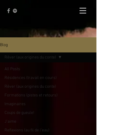
Blog
Rêver (aux origines du conte)
All Posts
Résidences (travail en cours)
Rêver (aux origines du conte)
Formations (pistes et retours)
Imaginaires
Coups de gueule!
J'aime
Reflexions (au fil de l'eau)