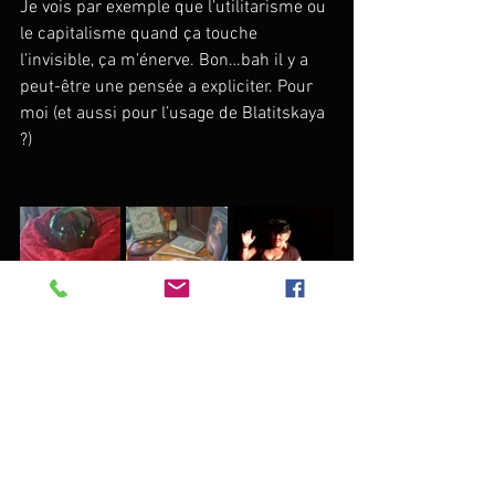
Je vois par exemple que l’utilitarisme ou 
le capitalisme quand ça touche 
l’invisible, ça m’énerve. Bon…bah il y a 
peut-être une pensée a expliciter. Pour 
moi (et aussi pour l’usage de Blatitskaya 
?)
NOTES du jour : 
▲ Dialogue avec l’Ange 
https://fr.shopping.rakuten.com/s/dialo
gues+avec+l+ange
▲ Notions de champ 
https://nospensees.fr/la-theorie-des-