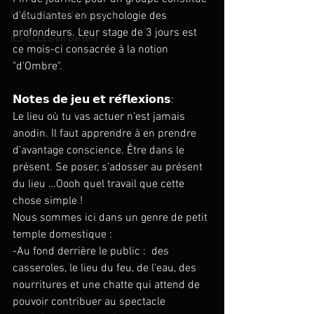
Reflexions (au fil de l'eau)
d'étudiantes en psychologie des 
profondeurs. Leur stage de 3 jours est 
ILS-ELLES en parlent
ce mois-ci consacrée à la notion 
"d'Ombre".
𝗡𝗼𝘁𝗲𝘀 𝗱𝗲 𝗷𝗲𝘂 𝗲𝘁 𝗿𝗲́𝗳𝗹𝗲𝘅𝗶𝗼𝗻𝘀:
Le lieu où tu vas actuer n’est jamais 
anodin. Il faut apprendre à en prendre 
d’avantage conscience. Être dans le 
présent. Se poser, s’adosser au présent 
du lieu …Oooh quel travail que cette 
chose simple ! 
Nous sommes ici dans un genre de petit 
temple domestique : 
-Au fond derrière le public :  des 
casseroles, le lieu du feu, de l’eau, des 
nourritures et une chatte qui attend de 
pouvoir contribuer au spectacle