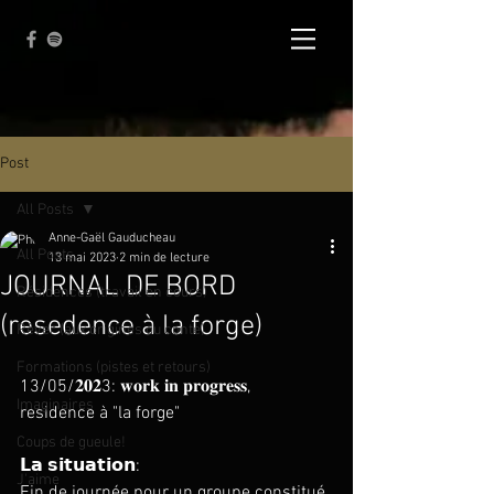
Post
All Posts
Anne-Gaël Gauducheau
All Posts
13 mai 2023
2 min de lecture
JOURNAL DE BORD
Résidences (travail en cours)
(resedence à la forge)
Rêver (aux origines du conte)
Formations (pistes et retours)
13/05/𝟐𝟎𝟐3: 𝐰𝐨𝐫𝐤 𝐢𝐧 𝐩𝐫𝐨𝐠𝐫𝐞𝐬𝐬, 
Imaginaires
residence à "la forge"
Coups de gueule!
𝗟𝗮 𝘀𝗶𝘁𝘂𝗮𝘁𝗶𝗼𝗻:
J'aime
Fin de journée pour un groupe constitué 