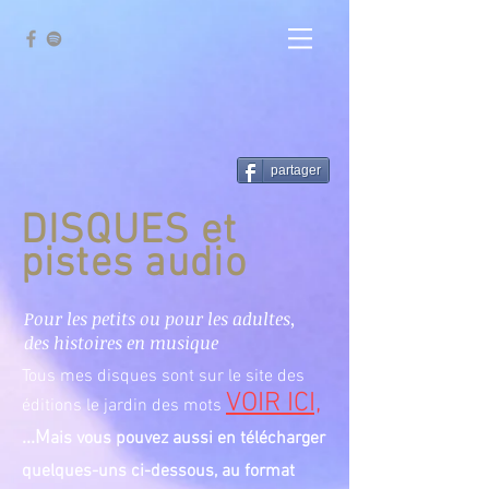
partager
DISQUES et
pistes audio
Pour les petits ou pour les adultes,
des histoires en musique
Tous mes disques sont sur le site des
VOIR ICI,
éditions le jardin des mots
...M
ais vous pouvez aussi en télécharger
quelques-uns ci-dessous, au format