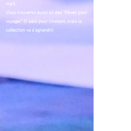
mp3.
Vous trouverez aussi ici des "Rêves pour
voyager" (1 seul pour l'instant, mais la
collection va s'agrandir)