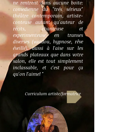
ne rentrent dans aucune boite:
comedienne du "trés sérieux"
théâtre contemporain, artiste-
conteuse autant qu'auteur de
récits, chanteuse et
experimenteuse en transes
diverses (vaudou, hypnose, rêve
éveillé), aussi à l'aise sur les
grands plateaux que dans votre
salon, elle est tout simplement
inclassable, et c'est pour ça
qu'on l'aime! "
Curriculum artiste/formatrice