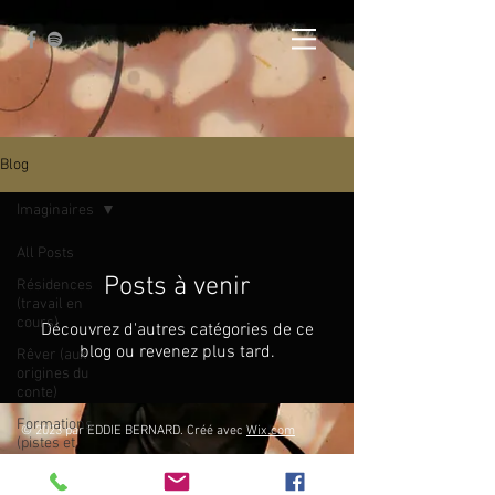
Blog
Imaginaires
All Posts
Posts à venir
Résidences
(travail en
cours)
Découvrez d'autres catégories de ce
blog ou revenez plus tard.
Rêver (aux
origines du
conte)
Formations
© 2023 par EDDIE BERNARD. Créé avec
Wix.com
(pistes et
retours)
Imaginaires